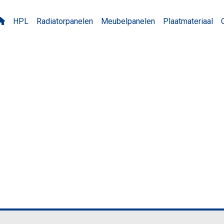
HPL
Radiatorpanelen
Meubelpanelen
Plaatmateriaal
9 Chicago beton lichtgrij