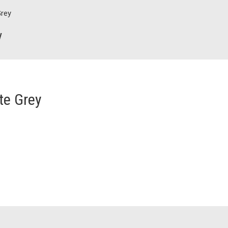
rey
y
e Grey