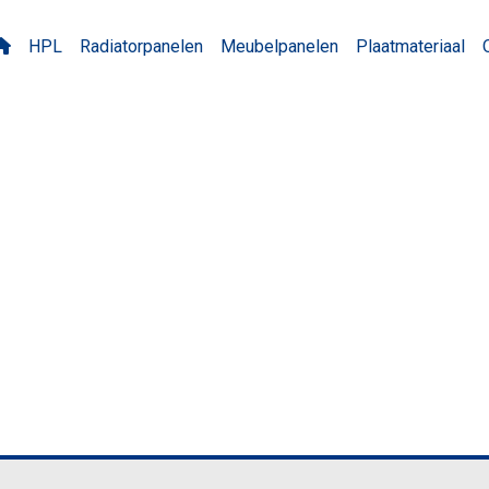
HPL
Radiatorpanelen
Meubelpanelen
Plaatmateriaal
04/W04 Raw Concrete G