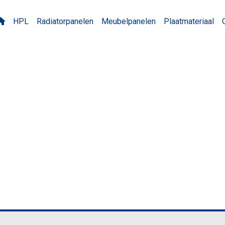
HPL
Radiatorpanelen
Meubelpanelen
Plaatmateriaal
ST Odessa Beech