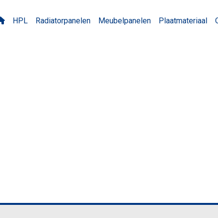
HPL
Radiatorpanelen
Meubelpanelen
Plaatmateriaal
 Pippy oak MO