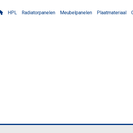
HPL
Radiatorpanelen
Meubelpanelen
Plaatmateriaal
Panama Alder Licht