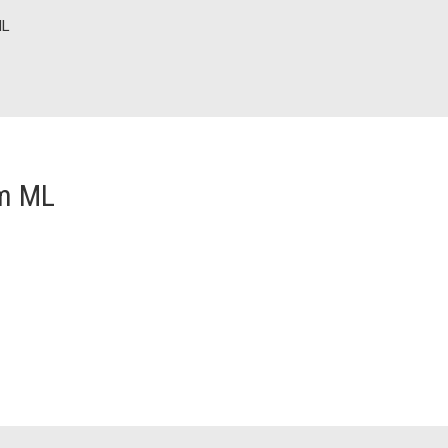
ML
m ML