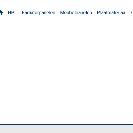
HPL
Radiatorpanelen
Meubelpanelen
Plaatmateriaal
 Cosmic Wood Cream M