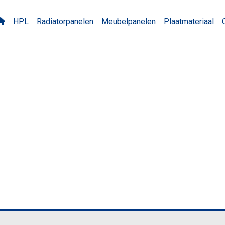
HPL
Radiatorpanelen
Meubelpanelen
Plaatmateriaal
 Silberwenge MO