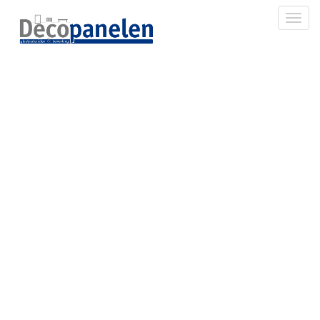
Toggl
R50084 Golden Teak
RU