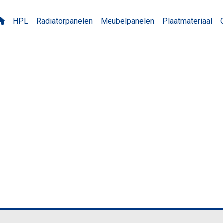
HPL
Radiatorpanelen
Meubelpanelen
Plaatmateriaal
04/W04 Dark Ecru