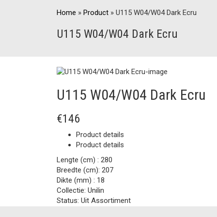
Home
»
Product
»
U115 W04/W04 Dark Ecru
U115 W04/W04 Dark Ecru
U115 W04/W04 Dark Ecru
€146
Product details
Product details
Lengte (cm) :
280
Breedte (cm):
207
Dikte (mm) :
18
Collectie:
Unilin
Status:
Uit Assortiment