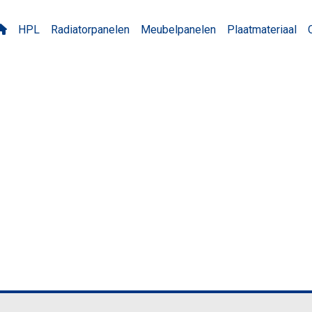
HPL
Radiatorpanelen
Meubelpanelen
Plaatmateriaal
Platinagrijs MP