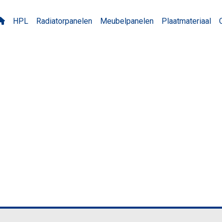
HPL
Radiatorpanelen
Meubelpanelen
Plaatmateriaal
ST Stone Grey