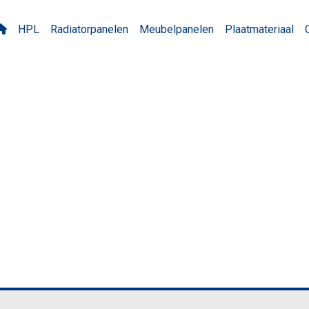
HPL
Radiatorpanelen
Meubelpanelen
Plaatmateriaal
ST Fresh Green