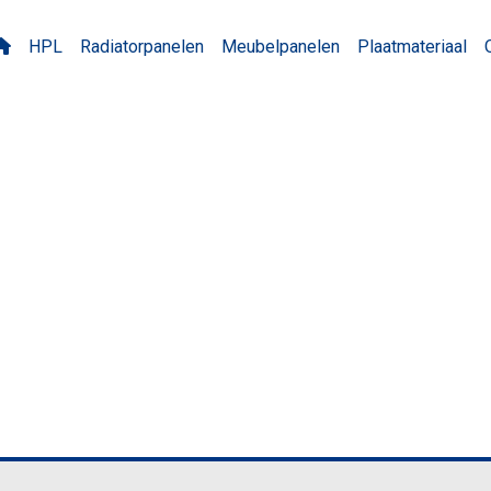
HPL
Radiatorpanelen
Meubelpanelen
Plaatmateriaal
 Zinkgeel MP