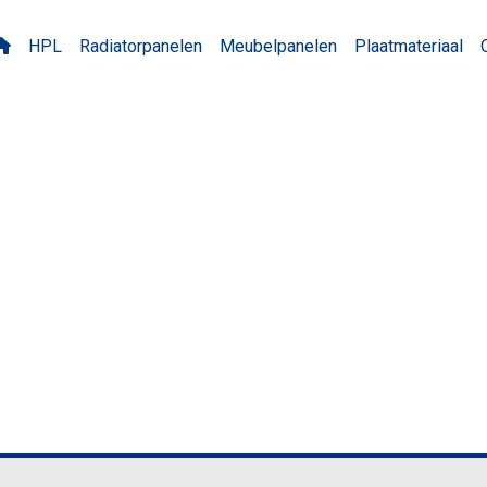
HPL
Radiatorpanelen
Meubelpanelen
Plaatmateriaal
Antilope VV