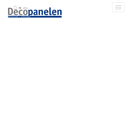
Toggl
U17010 Terrabruin
MP