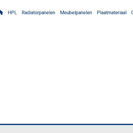
HPL
Radiatorpanelen
Meubelpanelen
Plaatmateriaal
ST Lychee