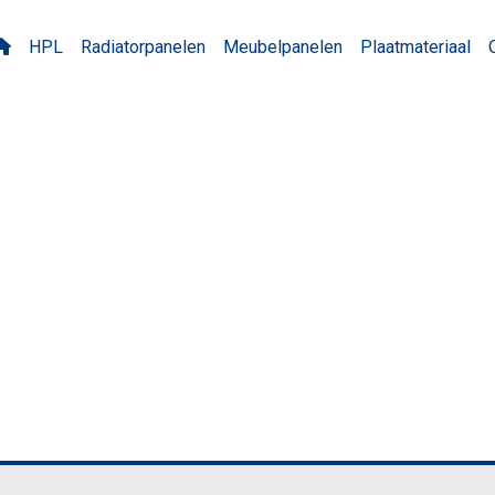
HPL
Radiatorpanelen
Meubelpanelen
Plaatmateriaal
ST Quartz